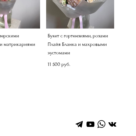
мерскими
Букет с гортензиями, розами
 и матрикариями
Плайя Бланка и махровыми
эустомами
11 500 pуб.