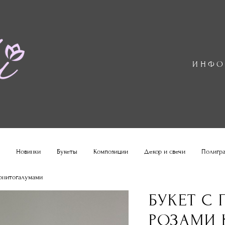
ИНФ
Новинки
Букеты
Композиции
Декор и свечи
Полигр
орнитогалумами
БУКЕТ С
РОЗАМИ 