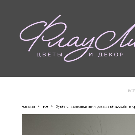
ВСЕ
магазин
>
все
>
букет с пионовидными розами кендллайт и 