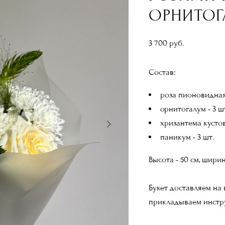
ОРНИТО
3 700 pуб.
Состав:
роза пионовидная 
орнитогалум - 3 ш
хризантема кустов
паникум - 3 шт.
Высота - 50 см, ширин
Букет доставляем на
прикладываем инстру