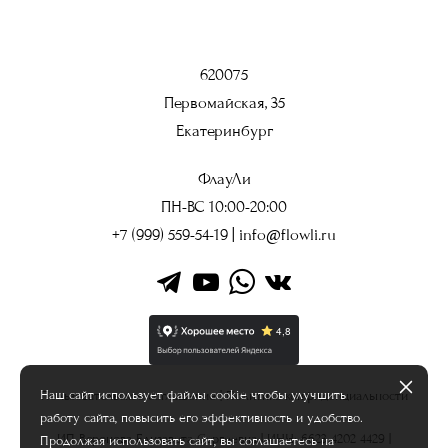
620075
Первомайская, 35
Екатеринбург
ФлауЛи
ПН-ВС 10:00-20:00
+7 (999) 559-54-19
|
info@flowli.ru
Наш сайт использует файлы cookie чтобы улучшить
Пользовательское соглашение
|
Политика конфиденциальности
работу сайта, повысить его эффективность и удобство.
ИП Воронова Елизавета Сергеевна | ИНН: 6623 4202 4429 |
Продолжая использовать сайт, вы соглашаетесь на