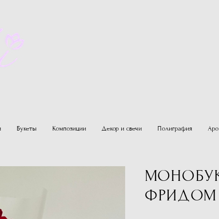
и
Букеты
Композиции
Декор и свечи
Полиграфия
Аро
МОНОБУК
ФРИДОМ