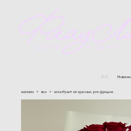
ВСЕ
Новинк
магазин
>
все
>
монобукет из красных роз фридом