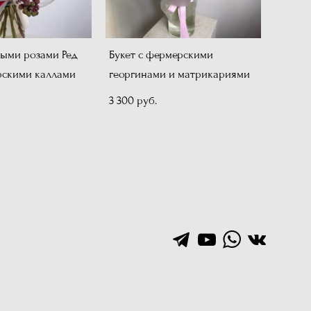
ными розами Ред
Букет с фермерскими
рскими каллами
георгинами и матрикариями
3 300 pуб.