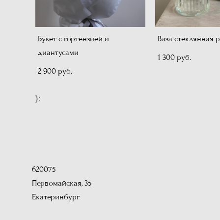
Букет с гортензией и
Ваза стеклянная 
диантусами
1 300 pуб.
2 900 pуб.
};
620075
Первомайская, 35
Екатеринбург