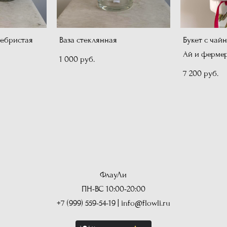
ребристая
Ваза стеклянная
Букет с чай
Ай и ферме
1 000 pуб.
7 200 pуб.
ФлауЛи
ПН-ВС 10:00-20:00
+7 (999) 559-54-19
|
info@flowli.ru